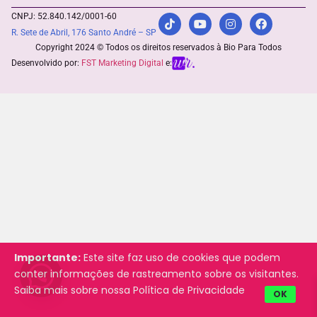
CNPJ: 52.840.142/0001-60
R. Sete de Abril, 176 Santo André – SP
Copyright 2024 © Todos os direitos reservados à Bio Para Todos
Desenvolvido por:
FST Marketing Digital
e:
Importante:
Este site faz uso de cookies que podem
conter informações de rastreamento sobre os visitantes.
Saiba mais sobre nossa
Política de Privacidade
OK